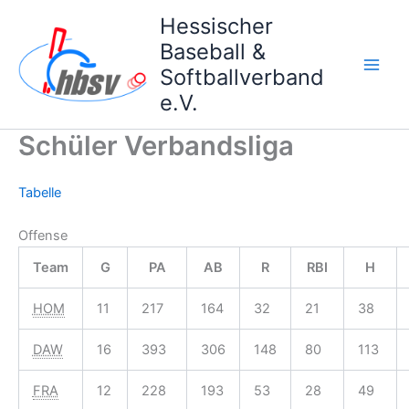
Zum
Hessischer
Inhalt
Baseball &
springen
Softballverband
e.V.
Schüler Verbandsliga
Tabelle
Offense
Team
G
PA
AB
R
RBI
H
HOM
11
217
164
32
21
38
DAW
16
393
306
148
80
113
FRA
12
228
193
53
28
49