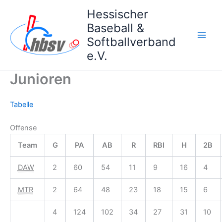
Zum
Hessischer
Inhalt
Baseball &
springen
Softballverband
e.V.
Junioren
Tabelle
Offense
Team
G
PA
AB
R
RBI
H
2B
DAW
2
60
54
11
9
16
4
MTR
2
64
48
23
18
15
6
4
124
102
34
27
31
10