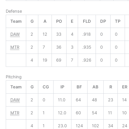
Defense
Team
G
A
PO
E
FLD
DP
TP
DAW
2
12
33
4
.918
0
0
MTR
2
7
36
3
.935
0
0
4
19
69
7
.926
0
0
Pitching
Team
G
CG
IP
BF
AB
R
ER
DAW
2
0
11.0
64
48
23
14
MTR
2
1
12.0
60
54
11
10
4
1
23.0
124
102
34
24