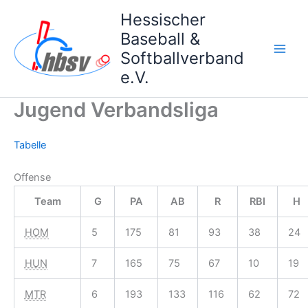
Zum
Hessischer
Inhalt
Baseball &
springen
Softballverband
e.V.
Jugend Verbandsliga
Tabelle
Offense
Team
G
PA
AB
R
RBI
H
HOM
5
175
81
93
38
24
HUN
7
165
75
67
10
19
MTR
6
193
133
116
62
72