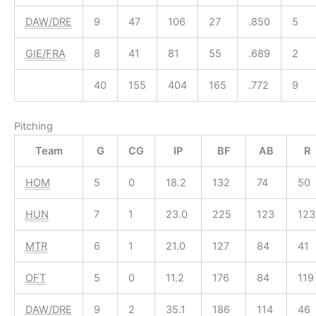
DAW/DRE
9
47
106
27
.850
5
GIE/FRA
8
41
81
55
.689
2
40
155
404
165
.772
9
Pitching
Team
G
CG
IP
BF
AB
R
HOM
5
0
18.2
132
74
50
HUN
7
1
23.0
225
123
123
MTR
6
1
21.0
127
84
41
OFT
5
0
11.2
176
84
119
DAW/DRE
9
2
35.1
186
114
46