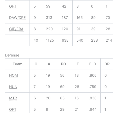
OFT
5
59
42
8
0
1
DAW/DRE
9
313
187
165
89
70
GIE/FRA
8
220
120
91
39
28
40
1125
638
540
238
214
Defense
Team
G
A
PO
E
FLD
DP
HOM
5
19
56
18
.806
0
HUN
7
19
69
28
.759
0
MTR
6
20
63
16
.838
1
OFT
5
9
29
21
.644
1