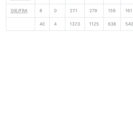
GIE/FRA
8
0
27.1
279
159
161
40
4
137.0
1125
638
54