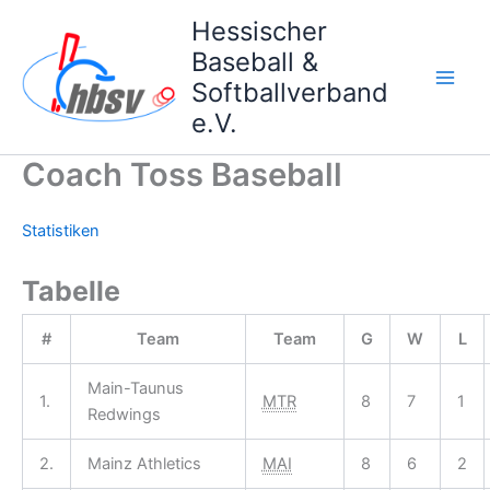
Zum
Hessischer
Inhalt
Baseball &
springen
Softballverband
e.V.
Coach Toss Baseball
Statistiken
Tabelle
#
Team
Team
G
W
L
Main-Taunus
1.
MTR
8
7
1
Redwings
2.
Mainz Athletics
MAI
8
6
2